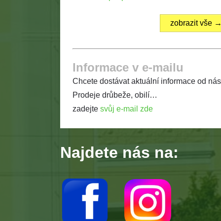
zobrazit vše 
Informace v e-mailu
Chcete dostávat aktuální informace od ná
Prodeje drůbeže, obilí…
zadejte
svůj e-mail zde
Najdete nás na: