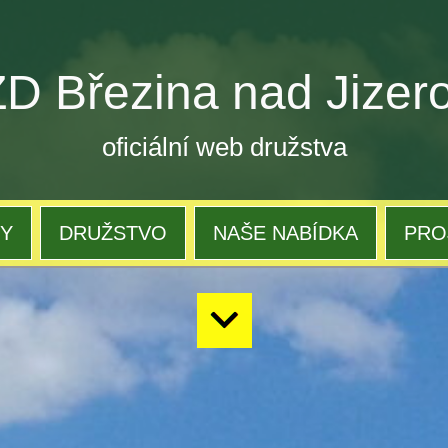
ZD Březina nad Jizer
oficiální web družstva
TY
DRUŽSTVO
NAŠE NABÍDKA
PRO