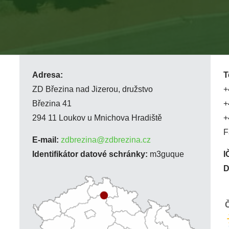
Adresa:
T
ZD Březina nad Jizerou, družstvo
+
Březina 41
+
294 11 Loukov u Mnichova Hradiště
+
F
E-mail:
zdbrezina@zdbrezina.cz
Identifikátor datové schránky:
m3guque
I
D
Č