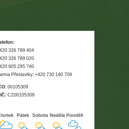
elefon:
420 326 789 404
420 326 789 020
420 605 295 740
arma Přestavlky: +420 730 140 709
ČO:
00105309
IČ:
CZ00105309
tvrtek
Pátek
Sobota
Neděle
Pondělí