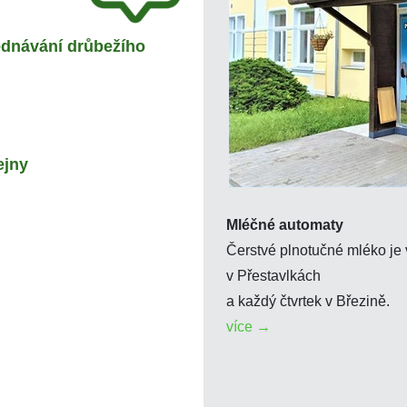
ednávání drůbežího
ejny
Mléčné automaty
Čerstvé plnotučné mléko je 
v Přestavlkách
a každý čtvrtek v Březině.
více →