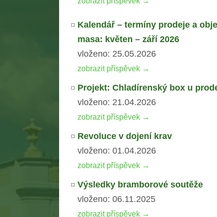
zobrazit příspěvek →
Kalendář – termíny prodeje a obj
masa: květen – září 2026
vloženo: 25.05.2026
zobrazit příspěvek →
Projekt: Chladírenský box u prod
vloženo: 21.04.2026
zobrazit příspěvek →
Revoluce v dojení krav
vloženo: 01.04.2026
zobrazit příspěvek →
Výsledky bramborové soutěže
vloženo: 06.11.2025
zobrazit příspěvek →