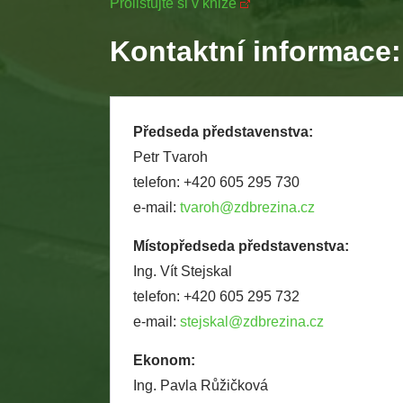
Prolistujte si v knize
Kontaktní informace:
Předseda představenstva:
Petr Tvaroh
telefon: +420 605 295 730
e-mail:
tvaroh@zdbrezina.cz
Místopředseda představenstva:
Ing. Vít Stejskal
telefon: +420 605 295 732
e-mail:
stejskal@zdbrezina.cz
Ekonom:
Ing. Pavla Růžičková